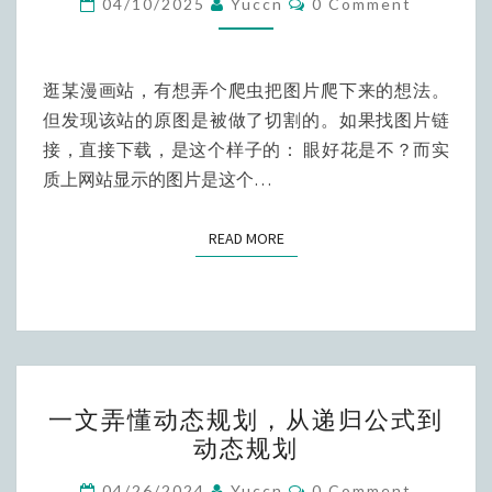
04/10/2025
Yuccn
0 Comment
爬
虫/
防
逛某漫画站，有想弄个爬虫把图片爬下来的想法。
盗
但发现该站的原图是被做了切割的。如果找图片链
资
接，直接下载，是这个样子的： 眼好花是不？而实
源
质上网站显示的图片是这个…
的
实
READ MORE
READ MORE
现
和
破
防
一
一文弄懂动态规划，从递归公式到
文
动态规划
弄
懂
Comments
04/26/2024
Yuccn
0 Comment