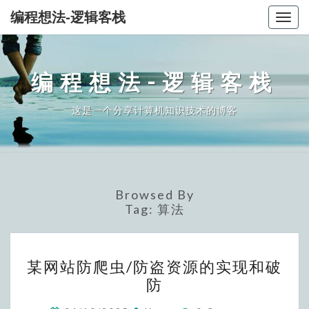
编程想法-逻辑客栈
Togg
navig
编程想法-逻辑客栈
这是一个分享计算机知识技术的博客
Browsed By
Tag:
算法
某
某网站防爬虫/防盗资源的实现和破
网
防
站
防
Comments