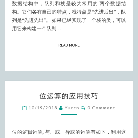
实
数据结构中，队列和栈是较为常用的 两个数据结
现
构。它们各有自己的特点，栈特点是“先进后出”，队
队
列是“先进先出”。 如果已经实现了一个栈的类，可以
列
用它来构建一个队列…
READ MORE
READ MORE
位
位运算的应用技巧
运
算
Comments
10/19/2018
Yuccn
0 Comment
的
应
用
位的逻辑运算, 与、或、异或的运算有如下，利用这