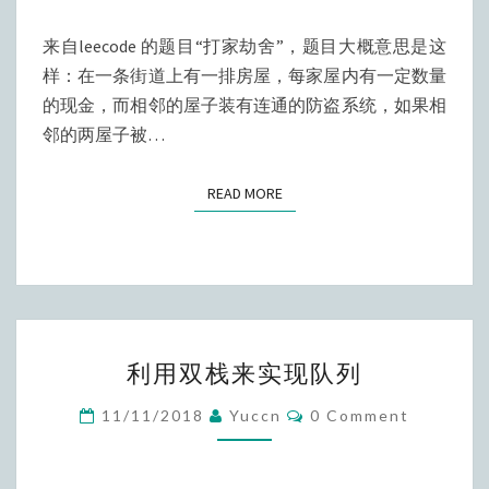
问
题
来自leecode 的题目“打家劫舍”，题目大概意思是这
（1）
样：在一条街道上有一排房屋，每家屋内有一定数量
的现金，而相邻的屋子装有连通的防盗系统，如果相
邻的两屋子被…
READ MORE
READ MORE
利
利用双栈来实现队列
用
双
Comments
11/11/2018
Yuccn
0 Comment
栈
来