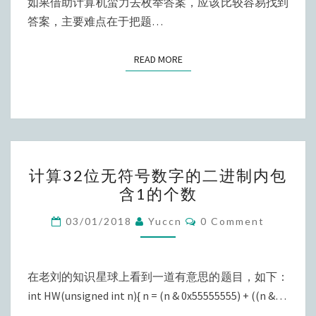
题
如果借助计算机蛮力去枚举答案，应该比较容易找到
答案，主要难点在于把题…
READ MORE
READ MORE
计
计算32位无符号数字的二进制内包
算
含1的个数
32
位
Comments
03/01/2018
Yuccn
0 Comment
无
符
号
在老刘的知识星球上看到一道有意思的题目，如下：
数
int HW(unsigned int n){ n = (n & 0x55555555) + ((n &…
字