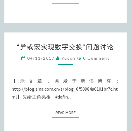
题
“异
“异或宏实现数字交换”问题讨论
或
宏
Comments
04/11/2017
Yuccn
0 Comment
实
现
数
【老文章，首发于新浪博客：
字
http://blog.sina.com.cn/s/blog_6f50984a0101br7c.ht
交
ml】 先给主角亮相：#defin…
换”
问
READ MORE
READ MORE
题
讨