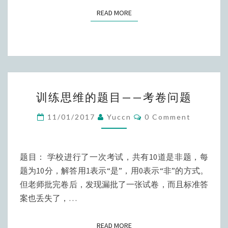
的
READ MORE
READ MORE
二
进
制
内
包
训
含
训练思维的题目——考卷问题
练
1
思
Comments
11/01/2017
Yuccn
0 Comment
的
维
个
的
数
题
题目： 学校进行了一次考试，共有10道是非题，每
目
题为10分，解答用1表示“是”，用0表示“非”的方式。
——
但老师批完卷后，发现漏批了一张试卷，而且标准答
考
案也丢失了，…
卷
问
READ MORE
READ MORE