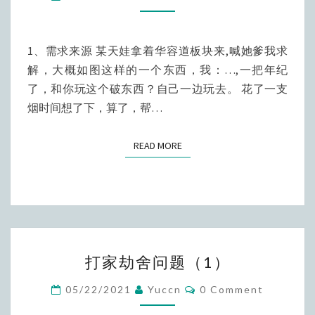
题-
程
序
1、需求来源 某天娃拿着华容道板块来,喊她爹我求
求
解，大概如图这样的一个东西，我：…,一把年纪
解，
了，和你玩这个破东西？自己一边玩去。 花了一支
PYTHON
烟时间想了下，算了，帮…
实
现
READ MORE
READ MORE
打
打家劫舍问题（1）
家
劫
Comments
05/22/2021
Yuccn
0 Comment
舍