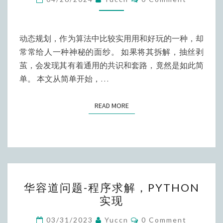
动
态
规
动态规划，作为算法中比较实用用和好玩的一种，却
划，
常常给人一种神秘的面纱。 如果将其拆解，抽丝剥
从
茧，会发现其有着通用的共识和套路，竟然是如此简
递
单。 本文从简单开始，…
归
公
READ MORE
READ MORE
式
到
动
态
规
华
划
华容道问题-程序求解，PYTHON
容
实现
道
问
Comments
03/31/2023
Yuccn
0 Comment