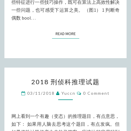
技
些特征进行一些技巧操作，既可在算法上高效性解决
巧
一些问题，也可感受下运算之美。 （图1） 1 判断奇
偶数 bool…
READ MORE
READ MORE
2018
2018 刑侦科推理试题
刑
侦
Comments
03/11/2018
Yuccn
0 Comment
科
推
理
网上看到一个有趣（变态）的推理题目，有点意思，
试
如下： 如果用人脑去思考这个题目，有点发疯。但