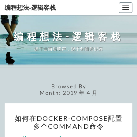
编程想法-逻辑客栈
Togg
navig
编程想法-逻辑客栈
操千曲而后晓声，观千剑而后识器
Browsed By
Month:
2019 年 4 月
如
如何在DOCKER-COMPOSE配置
何
多个COMMAND命令
在
DOCKER-
Comments