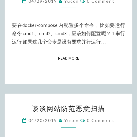
04/29/2019
Yuccn
0 Comment
COMPOSE
配
置
要在docker-compose 内配置多个命令，比如要运行
多
命令 cmd1、cmd2、cmd3，应该如何配置呢？ 1 串行
个
运行 如果这几个命令是没有要求并行运行…
COMMAND
命
READ MORE
READ MORE
令
谈
谈谈网站防范恶意扫描
谈
网
Comments
04/20/2019
Yuccn
0 Comment
站
防