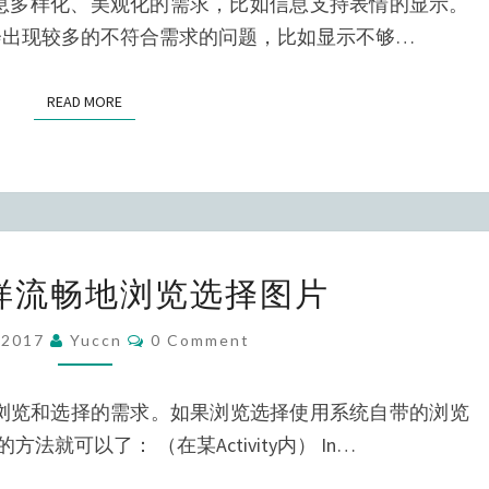
有信息多样化、美观化的需求，比如信息支持表情的显示。
情
，会出现较多的不符合需求的问题，比如显示不够…
的
实
READ MORE
READ MORE
现
像
样流畅地浏览选择图片
微
信
Comments
/2017
Yuccn
0 Comment
一
样
片浏览和选择的需求。如果浏览选择使用系统自带的浏览
流
就可以了： （在某Activity内） In…
畅