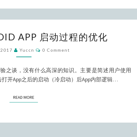
记
OID APP 启动过程的优化
一
次
Comments
/2017
Yuccn
0 Comment
ANDROID
APP
的经验之谈，没有什么高深的知识。主要是简述用户使用
启
打开App之后的启动（冷启动）后App内部逻辑…
动
过
READ MORE
READ MORE
程
的
优
化