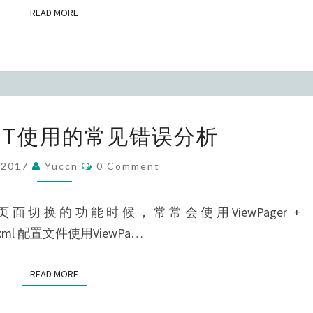
地
READ MORE
READ MORE
浏
览
选
择
图
FRAGMENT
片
ENT使用的常见错误分析
使
用
Comments
/2017
Yuccn
0 Comment
的
常
切换的功能时候，常常会使用ViewPager +
见
在xml 配置文件使用ViewPa…
错
误
READ MORE
READ MORE
分
析