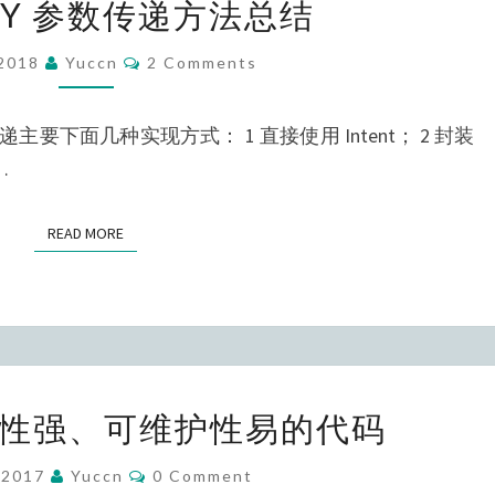
ITY 参数传递方法总结
参
数
Comments
/2018
Yuccn
2 Comments
传
递
，参数传递主要下面几种实现方式： 1 直接使用 Intent； 2 封装
方
…
法
总
READ MORE
READ MORE
结
如
性强、可维护性易的代码
何
编
Comments
/2017
Yuccn
0 Comment