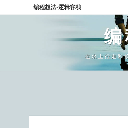
编程想法-逻辑客栈
编
在水上行走和按