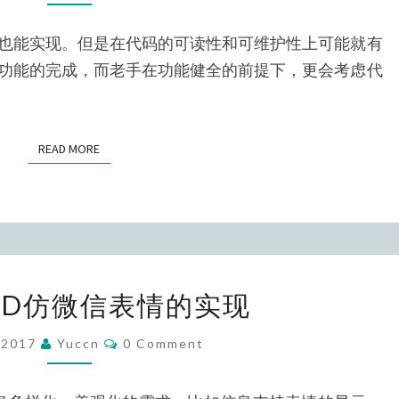
写
可
也能实现。但是在代码的可读性和可维护性上可能就有
读
功能的完成，而老手在功能健全的前提下，更会考虑代
性
强、
可
READ MORE
READ MORE
维
护
性
易
的
ANDROID
代
OID仿微信表情的实现
仿
码
微
Comments
/2017
Yuccn
0 Comment
信
表