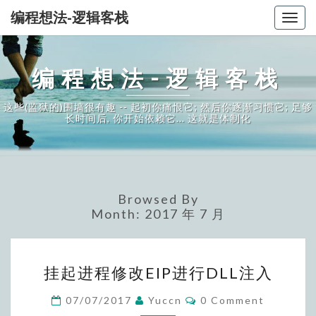
编程想法-逻辑客栈
Togg
navig
编程想法-逻辑客栈
这些(监狱的)围墙很有趣 -- 起初你痛恨它; 然后你逐渐习惯它; 足够
长时间后, 你开始依赖它... 这就是体制化
Browsed By
Month:
2017 年 7 月
挂
挂起进程修改EIP进行DLL注入
起
进
Comments
07/07/2017
Yuccn
0 Comment
程