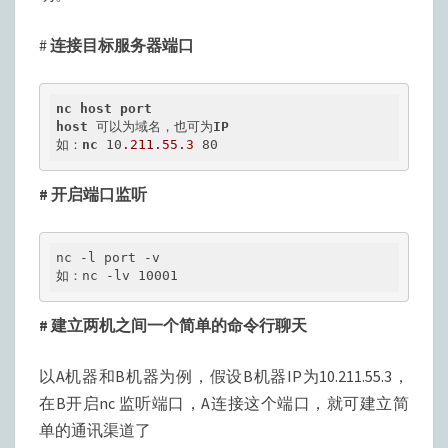
#
连接目标服务器端口
nc
host
port
host
 可以为域名，也可为
IP
如：
nc
 10
.211
.55
.3
 80
# 开启端口监听
nc 
-l
 port -v

如：nc -lv 10001
# 建立两机之间一个简单的命令行聊天
以A机器和B机器为例，假设B机器IP为10.211.55.3，
在B开启nc 监听端口，A连接这个端口，就可建立简
单的通讯渠道了