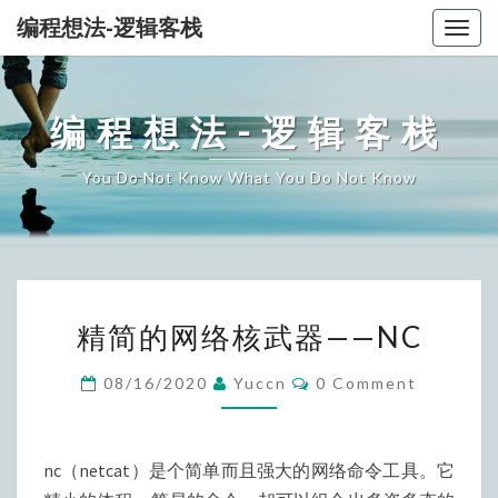
编程想法-逻辑客栈
Togg
navig
编程想法-逻辑客栈
You Do Not Know What You Do Not Know
精
精简的网络核武器——NC
简
的
Comments
08/16/2020
Yuccn
0 Comment
网
络
核
nc（netcat）是个简单而且强大的网络命令工具。它
武