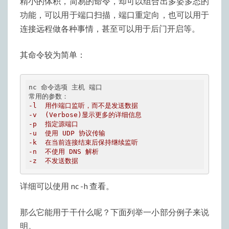
精小的体积，简易的命令，却可以组合出多姿多态的
器
功能，可以用于端口扫描，端口重定向，也可以用于
——
连接远程做各种事情，甚至可以用于后门开启等。
NC
其命令较为简单：
nc 命令选项 主机 端口

-l  用作端口监听，而不是发送数据
-v  (Verbose)显示更多的详细信息
-p  指定源端口
-u  使用 UDP 协议传输
-k  在当前连接结束后保持继续监听
-n  不使用 DNS 解析
-z  不发送数据
详细可以使用 nc -h 查看。
那么它能用于干什么呢？下面列举一小部分例子来说
明。