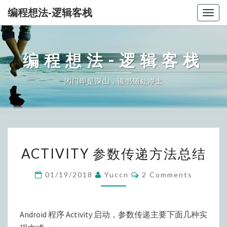
编程想法-逻辑客栈
Togg
navig
编程想法-逻辑客栈
闭门即是深山，读书随处净土
ACTIVITY
ACTIVITY 参数传递方法总结
参
数
Comments
01/19/2018
Yuccn
2 Comments
传
递
方
Android 程序 Activity 启动，参数传递主要下面几种实
法