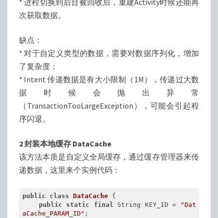
* 进程切换到后台被回收后，重建Activity时候还能再
次获取数据。
缺点：
* 对于自定义类型的数据，需要对数据序列化，增加
了复杂度；
* Intent 传递数据是有大小限制（1M），传递过大数
据时候会抛出异常
（TransactionTooLargeException），可能会引起程
序闪退。
2 封装本地缓存 DataCache
该方法本质是自定义全局缓存，通过缓存管理器来传
递数据，这里来个实例代码：
public
class
DataCache
{

public
static
final
 String KEY_ID = 
"Dat
aCache_PARAM_ID"
;
