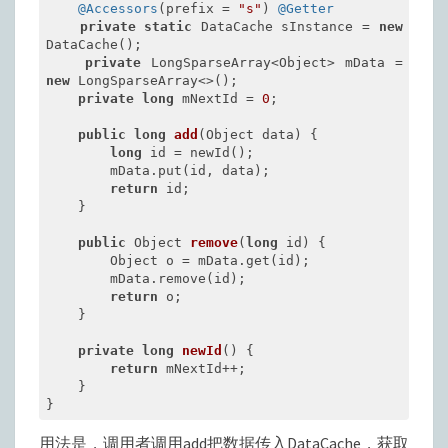
@Accessors
(prefix = 
"s"
) 
@Getter
private
static
 DataCache sInstance = 
new
DataCache();

private
 LongSparseArray<Object> mData = 
new
 LongSparseArray<>();

private
long
 mNextId = 
0
;

public
long
add
(Object data)
{

long
 id = newId();

        mData.put(id, data);

return
 id;

    }

public
 Object 
remove
(
long
 id)
{

        Object o = mData.get(id);

        mData.remove(id);

return
 o;

    }

private
long
newId
()
{

return
 mNextId++;

    }

}
用法是，调用者调用add把数据传入DataCache，获取