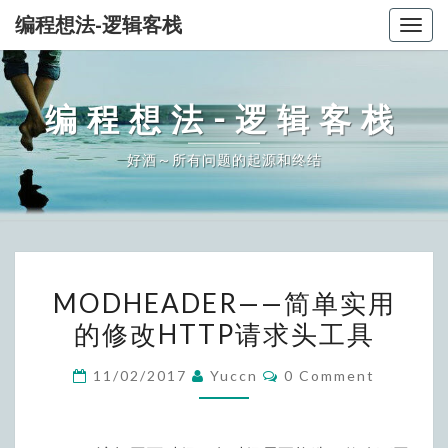
编程想法-逻辑客栈
Togg
navig
编程想法-逻辑客栈
好酒～所有问题的起源和终结
MODHEADER
MODHEADER——简单实用
——
的修改HTTP请求头工具
简
单
Comments
11/02/2017
Yuccn
0 Comment
实
用
的