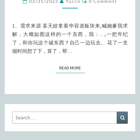
03/31/2023
Yuccn
0 Comment
题-
程
序
1、需求来源 某天娃拿着华容道板块来,喊她爹我求
求
解，大概如图这样的一个东西，我：…,一把年纪
解，
了，和你玩这个破东西？自己一边玩去。 花了一支
PYTHON
烟时间想了下，算了，帮…
实
现
READ MORE
READ MORE
Search
Search
for: