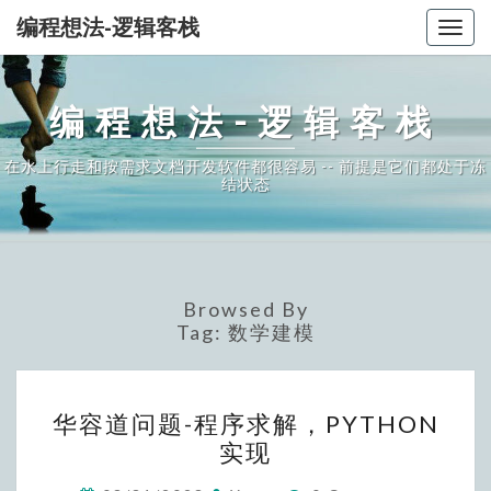
编程想法-逻辑客栈
Togg
navig
编程想法-逻辑客栈
在水上行走和按需求文档开发软件都很容易 -- 前提是它们都处于冻
结状态
Browsed By
Tag:
数学建模
华
华容道问题-程序求解，PYTHON
容
实现
道
问
Comments