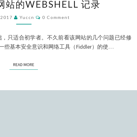
站的WEBSHELL 记录
次
某
Comments
/2017
Yuccn
0 Comment
大
厦
为基础，只适合初学者。不久前看该网站的几个问题已经修
网
些基本安全意识和网络工具（Fiddler）的使…
站
的
READ MORE
READ MORE
WEBSHELL
记
录