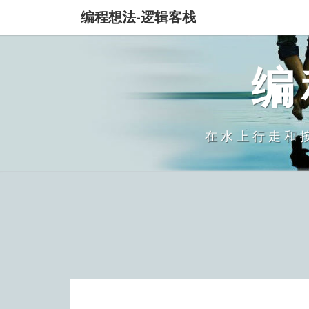
编程想法-逻辑客栈
编
在水上行走和按